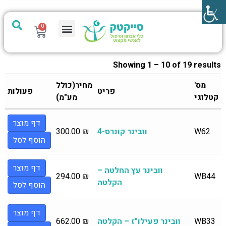
0
מערכת PTech
Showing 1 – 10 of 19 results
מס'
מחיר(כולל
פריט
פעולות
קטלוגי
מע"מ)
דף מוצר
W62
וובינר קונרס-4
₪
300.00
הוסף לסל
דף מוצר
וובינר עץ החלטה –
294.00
₪
WB44
הקלטה
הוסף לסל
דף מוצר
WB33
וובינר פעילו"ז – הקלטה
₪
662.00