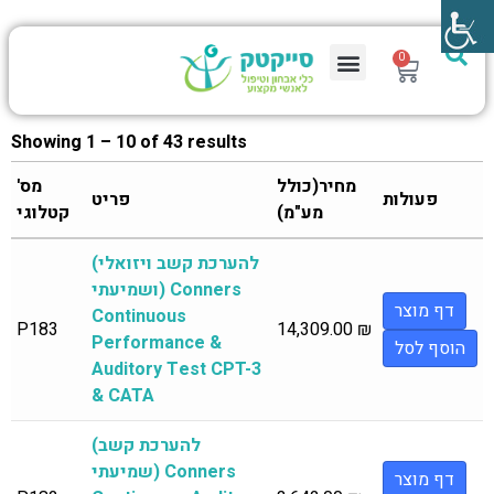
0
Showing 1 – 10 of 43 results
מחיר(כולל
מס'
פעולות
פריט
מע"מ)
קטלוגי
(להערכת קשב ויזואלי
ושמיעתי) Conners
דף מוצר
Continuous
P183
14,309.00
₪
Performance &
הוסף לסל
Auditory Test CPT-3
& CATA
(להערכת קשב
שמיעתי) Conners
דף מוצר