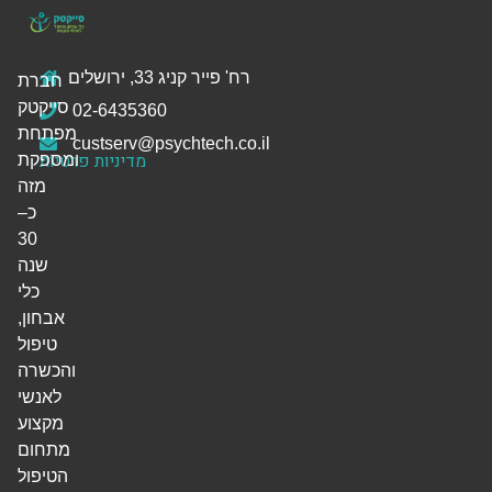
רח' פייר קניג 33, ירושלים
חברת
סייקטק
02-6435360
מפתחת
custserv@psychtech.co.il
מדיניות פרטיות
ומספקת
מזה
כ–
30
שנה
כלי
אבחון,
טיפול
והכשרה
לאנשי
מקצוע
מתחום
הטיפול