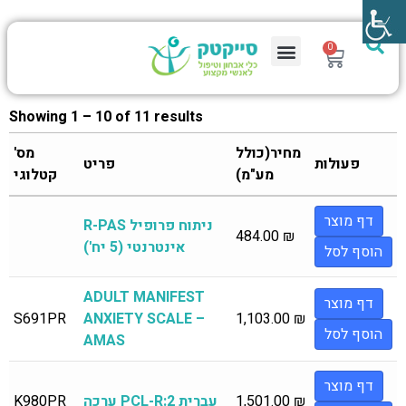
0
Showing 1 – 10 of 11 results
מחיר(כולל
מס'
פעולות
פריט
מע"מ)
קטלוגי
דף מוצר
R-PAS ניתוח פרופיל
484.00
₪
אינטרנטי (5 יח')
הוסף לסל
ADULT MANIFEST
דף מוצר
S691PR
ANXIETY SCALE –
1,103.00
₪
הוסף לסל
AMAS
דף מוצר
₪
1,501.00
ערכה PCL-R:2 עברית
K980PR