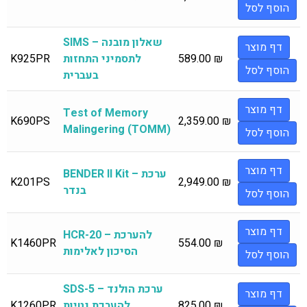
הוסף לסל
SIMS – שאלון מובנה
דף מוצר
₪
589.00
לתסמיני התחזות
K925PR
הוסף לסל
בעברית
דף מוצר
Test of Memory
K690PS
2,359.00
₪
Malingering (TOMM)
הוסף לסל
דף מוצר
BENDER II Kit – ערכת
K201PS
2,949.00
₪
בנדר
הוסף לסל
דף מוצר
HCR-20 – להערכת
K1460PR
554.00
₪
הסיכון לאלימות
הוסף לסל
SDS-5 – ערכת הולנד
דף מוצר
₪
825.00
להערכת נטיות
K1260PR