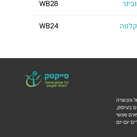
WB28
הקלטה
WB24
י אבחון, טיפול והכשרה
ם בעיסוק,
אים ואנשי