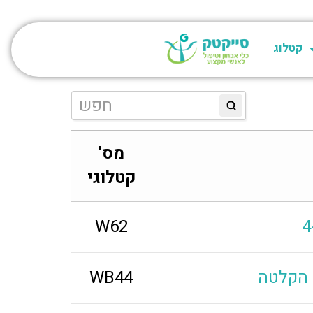
קטלוג
מס'
קטלוגי
W62
 הקלטה
WB44