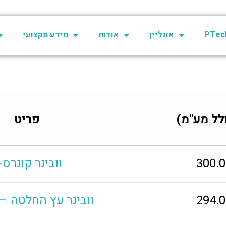
PTech
אונליין
אודות
מידע מקצועי
לל מע"מ)
פריט
300.
וובינר קונרס-4
294.
וובינר עץ החלטה –