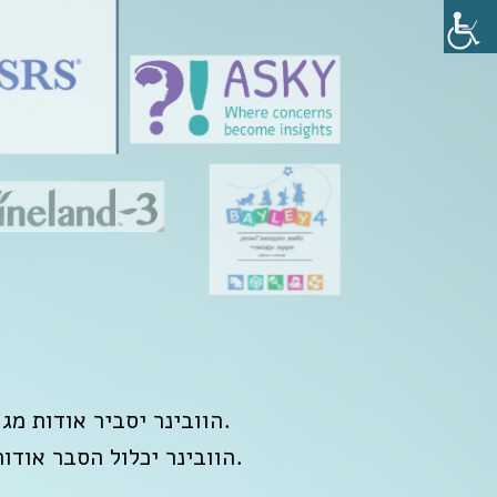
הוובינר יסביר אודות מגוון השאלונים הרלוונטיים לפסיכולוג ההתפתחותי, על התועלת והמקצועיות בשימוש בשאלונים באבחון.
הוובינר יכלול הסבר אודות אלו מקרים כדאי להשתמש בכל אחד מהשאלונים, על איזה סוג נבדקים וסוג השאלות שכדאי להשתמש.