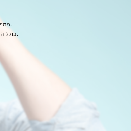
ממולץ במיוחד לקראת מבחן ההתמחות, אך רלוונטי לכל אורך ההתמחות ואף במומחיות.
כולל התייחסות לאכנבך, בריף, קונרס, גרינספן, ויינלנד, אבאס, ומגוון שאלוני אוטיזם ועוד.