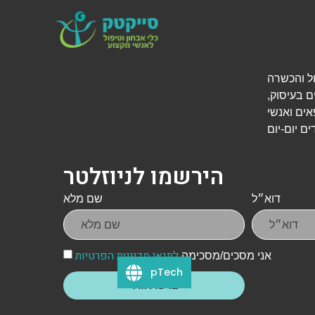
י אבחון, טיפול והכשרה
ם בעיסוק,
אים ואנשי
הירשמו לניוזלטר
דוא״ל
שם מלא
לתנאי מדיניות הפרטיות
אני מסכים/מסכימה
pTech
צרפו אותי