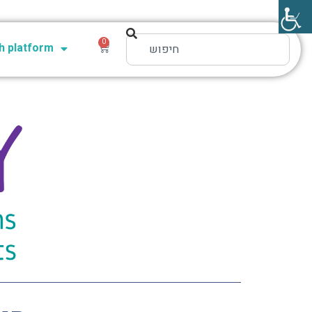
0
 platform