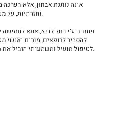
וחזרתיות, על מנת לבסס החלטה לגבי הצורך באבחון דיאגנוסטי על ידי מומחים בתחום.
להסביר לרופאים, מורים ואנשי מ
לטיפול מועיל ומשמעותי הוביל את רחל לחקור את הנושא ולפתח שיטת הערכה מקדימה לעזור לאנשים אחרים במצבים דומים.