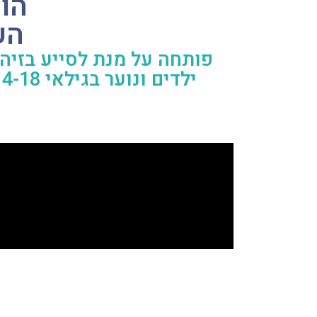
SKY
הע
י