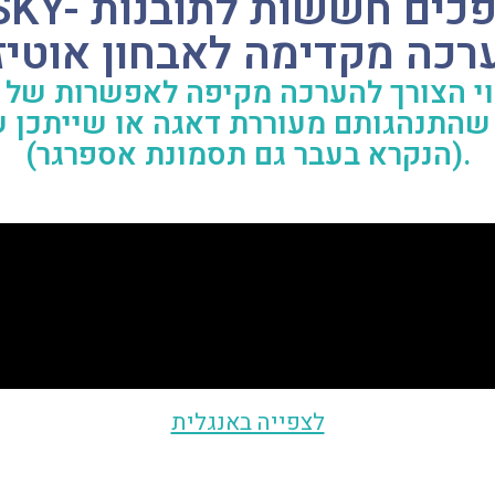
A- הופכים חששות לתובנות
רכה מקדימה לאבחון אוטיז
לדים ונוער בגילאי 4-18 שהתנהגותם מעוררת דאגה או
(הנקרא בעבר גם תסמונת אספרגר).
לצפייה באנגלית