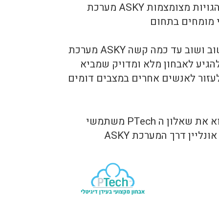
מערכת ASKY אינה נותנת אבחון, אלא הערכה מקדימה בתחומי התקשורת החברתית, רגישויות, והתנהגויות מצומצמות
מערכת ASKY פותחה ע"י רחל לביא, אמא לחמישה ילדים נפלאים ועורכת מדעית במקצועה. רחל חוותה שוב ושוב עד כמה קשה
הגיע לאבחון מלא ומדויק שמביא
משתמשי PTech יכולים למצוא את שאלון ה-
רה אונליין דרך המערכת