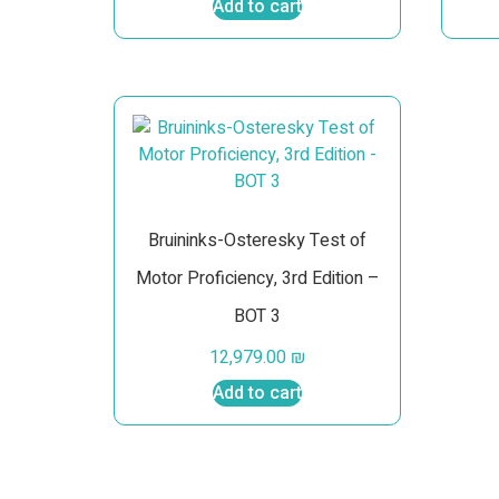
Add to cart
Bruininks-Osteresky Test of
Motor Proficiency, 3rd Edition –
BOT 3
12,979.00
₪
Add to cart