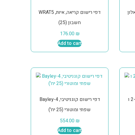
רת שאלון
WRAT5 דפי רישום קריאה, איות,
חשבון (25)
176.00
₪
Add to cart
הכשרת קיץ משולבת אדוס-2 ו-
Bayley-4 דפי רישום קוגניטיבי,
שפתי ומוטורי (25 יח')
554.00
₪
Add to cart