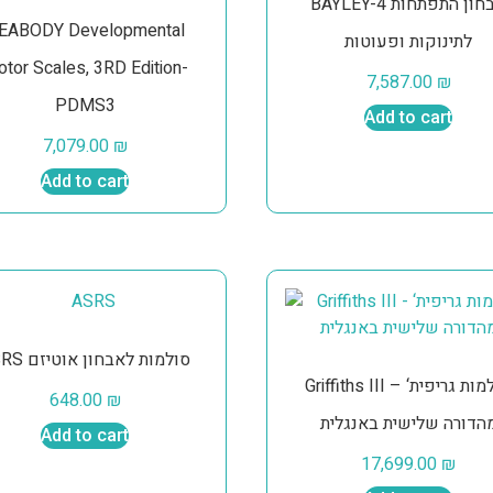
BAYLEY-4 אבחון התפתחות
EABODY Developmental
לתינוקות ופעוטות
tor Scales, 3RD Edition-
7,587.00
₪
PDMS3
Add to cart
7,079.00
₪
Add to cart
ASRS סולמות לאבחון אוטיזם
Griffiths III – סולמות גריפית‘
648.00
₪
הדורה שלישית באנגלית
Add to cart
17,699.00
₪