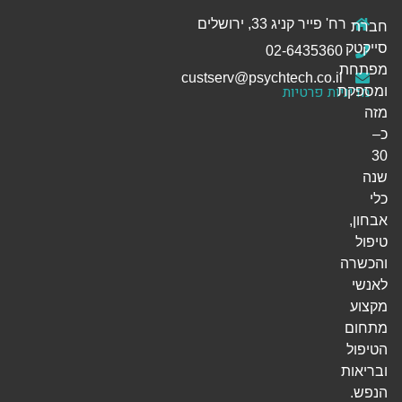
רח' פייר קניג 33, ירושלים
חברת
סייקטק
02-6435360
מפתחת
custserv@psychtech.co.il
מדיניות פרטיות
ומספקת
מזה
כ–
30
שנה
כלי
אבחון,
טיפול
והכשרה
לאנשי
מקצוע
מתחום
הטיפול
ובריאות
הנפש.