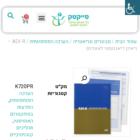
0
מערכת PTech
עמוד הבית
/
מבוגרים וגריאטריה
/
הערכה התפתחותית
/ ADI-R –
ריאיון דיאגנוסטי לאוטיזם
מק״ט
K720PR
קטגוריות
הערכה
התפתחותית
,
הפרעות
בספקטרום
האוטיסטי
,
תהליכים
קוגניטיביים