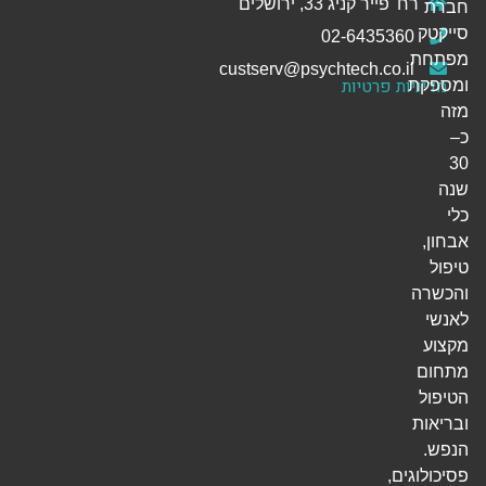
רח' פייר קניג 33, ירושלים
חברת
סייקטק
02-6435360
מפתחת
custserv@psychtech.co.il
מדיניות פרטיות
ומספקת
מזה
כ–
30
שנה
כלי
אבחון,
טיפול
והכשרה
לאנשי
מקצוע
מתחום
הטיפול
ובריאות
הנפש.
פסיכולוגים,