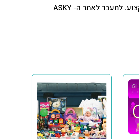
הורים יכולים למלא את האבחון עצמאית באתר ייעודי ולפנות עם הדוח לאיש המקצוע. למעבר לאתר ה- ASKY