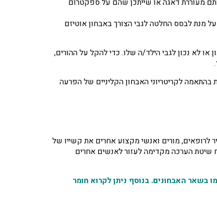
סס צורך להמשך אבחון והערכה מקיפים של אוטיזם אצל ילדים ונוער בגילאי 4-18, שהתנהגותם מעוררת דאגה או שייתכן שהם על ספקטרום
ות, על מנת לבסס החלטה לגבי הצורך באבחון אוטיזם
ם ההיגד נכון או לא נכון לגבי הילד/ה שלו. כדי להקל על ההורים,
 המדווחות בהתאמה לקריטריוני האבחון הקליניים של הפרעה
סביר לרופאים, מורים ואנשי מקצוע אחרים את קשייו של
ח שיטת הערכה מקדימה לעזור לאנשים אחרים
בנוסף ניתן לקרוא חומר