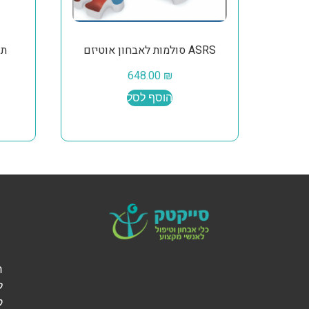
ASRS סולמות לאבחון אוטיזם
648.00
₪
הוסף לסל
ל
ק