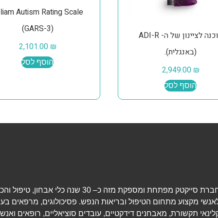
lliam Autism Rating Scale
(GARS-3)
תוכנה לציינון של ה- ADI-R
2,101.00
₪
(באנגלית).
הוסף לסל
2,949.00
₪
הוסף לסל
חברת סייקטק מפתחת ומספקת מזה כ– 30 שנה כלי אבחון, טיפ
אנשי מקצוע מתחום הטיפול ובריאות הנפש. פסיכולוגים, מרפאים בעי
לינאי תקשורת, מאבחנים דידקטיים, עובדים סוציאליים, רופאים ואנשי