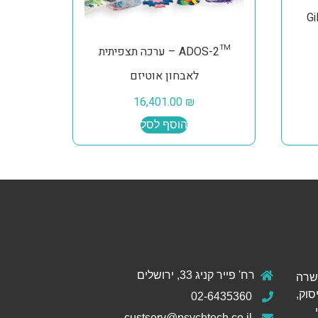
Gi
™ADOS-2 – ערכה תצפיתית
לאבחון אוטיזם
16,401.00
₪
הוסף לסל
רח' פייר קניג 33, ירושלים
ול והכשרה
סוק,
02-6435360
custserv@psychtech.co.il