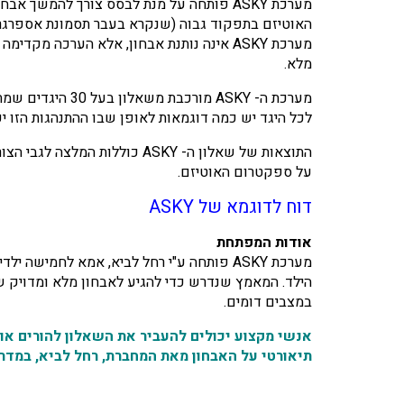
האוטיזם בתפקוד גבוה (שנקרא בעבר תסמונת אספרגר)
מערכת ASKY אינה נותנת אבחון, אלא הערכה 
מלא.
מערכת ה- ASKY מ
לכל היגד יש כמה דוגמאות לאופן שבו ההתנהגות הזו יכ
התוצאות של שאלון ה- ASKY כ
על ספקטרום האוטיזם.
דוח לדוגמא של ASKY
אודות המפתחת
מערכת ASKY פותחה ע"י רחל לביא, אמא לחמ
הילד. המאמץ שנדרש כדי להגיע לאבחון מלא ומדויק 
במצבים דומים.
אנשי מקצוע יכולים להעביר את השאלון להורים אונליין על מערכת PTech ולקבל את דוח התוצאות ישיר
תיאורטי על האבחון מאת המחברת, רחל לביא, במדריכים הקי