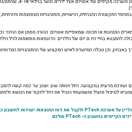
מערכת ASKY פותחה על מנת לב
.
מקדימה בתחומי התקשורת החברתית, רגישויות, והתנהגויות מצומצמות וחזרתי
ורכבת משאלון בעל 30 היגדים שמתארים התנהגות או תכונה שמאפיינת אוטיזם. ההורה מסמן א
ולה להתבטא בחיי היו ם יום של הילדים. הדוגמאות מותאמות לגיל הילד.
וללות המלצה לגבי הצורך באבחון, וכן טבלה המיועדת לאיש המקצוע של ההתנהגויות
ישה ילדים ועורכת מדעית במקצועה. רחל חוותה שוב ושוב עד כמה קשה לה
שמביא לטיפול מועיל ומשמעותי הוביל את רחל לחקור את הנושא ולפת
ות לחשבון כמו בשאר האבחונים.
ימים בחשבון ה- PTech שלכם