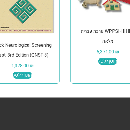
WPPSI-IIIHEB ערכה עברית
מלאה
ck Neurological Screening
6,371.00
₪
est, 3rd Edition (QNST-3)
הוסף לסל
1,378.00
₪
הוסף לסל