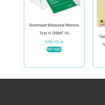
Rivermead Behavioral Memory
Test III (RBMT III)
Qui
6,961.00
₪
T
הוסף לסל