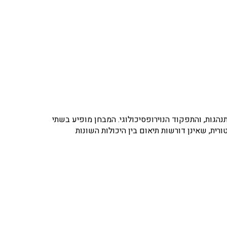
י הלמידה, ההתנהגות, והתפקוד הנוירופסיכולוגי. המבחן מופיע בשתי
ת וקואורדינציה מוטורית, שאינן דורשות תיאום בין היכולות השונות