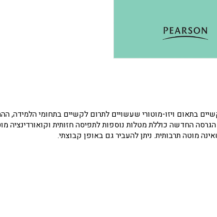
סכוני (10 עד 20 דקות) לאיתור קשיים בתאום ויזו-מוטורי שעשויים לתרום לקשיים בתחומ
אות: קצרה (גילאי 2 עד 8) וארוכה (גילאי 2 עד 18). הגרסה החדשה כוללת מטלות נוספות לתפיסה חזותי
נה מוטה תרבותית. ניתן להעביר גם באופן קבוצתי.