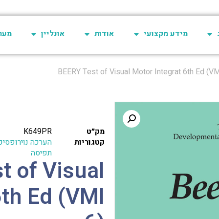
מידע מקצועי
אודות
אונליין
מערכת 
מק״ט
K649PR
קטגוריות
הערכה נוירופסיכו
תפיסה
t of Visual
6th Ed (VMI