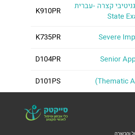
 קצרה -עברית Mini-Mental
K910PR
State E
K735PR
Severe Imp
D104PR
Senior App
D101PS
(Thematic A
י אבחון, טיפול והכשרה