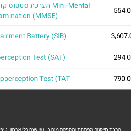
הערכת סטטוס קוגניטיבי
554.
xamination (MMSE)
airment Battery (SIB)
3,607
erception Test (SAT)
294.
pperception Test (TAT
790.
חברת סייקטק מפתחת ומספקת מזה כ– 30 שנה כל