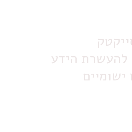
להעשרת הידע
 ישומיים
מבחר קורסים, מג
אשר יעניקו בחלקם גמול השתלמות למשתתפים
בנוסף,