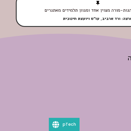
גות-מורה מצוין אחד ומגוון תלמידים מאתגרים
רצה: ורד ארביב, עו"ס ויועצת חינוכית
ה
pTech