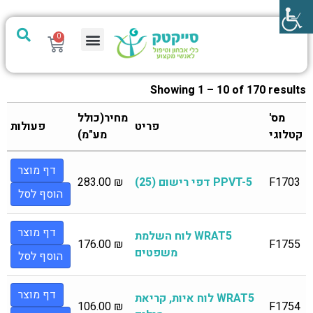
0
מערכת PTech
Showing 1 – 10 of 170 results
מס'
מחיר(כולל
פריט
פעולות
קטלוגי
מע"מ)
דף מוצר
F1703
PPVT-5 דפי רישום (25)
₪
283.00
הוסף לסל
דף מוצר
WRAT5 לוח השלמת
176.00
₪
F1755
משפטים
הוסף לסל
דף מוצר
WRAT5 לוח איות, קריאת
106.00
₪
F1754