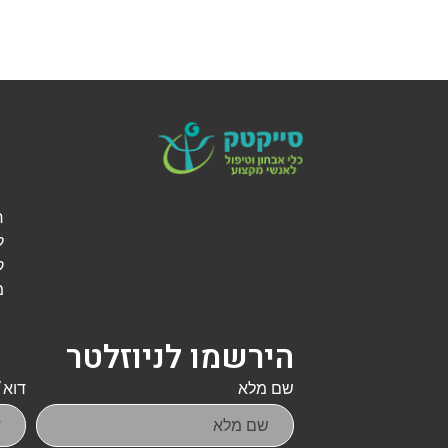
ל
ק
מ
הירשמו לניוזלטר
שם מלא
דוא״