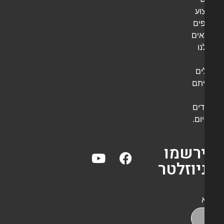
וע
פים
אים
ו
ים
תם
דים
יום.
רשמו
יוזלטר