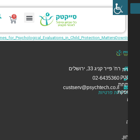
0
מערכת PTech
Guidelines_for_Psychological_Evaluations_in_Child_Protection_Matters
Downl
רח' פייר קניג 33, ירושלים
ת
קטק
02-6435360
חת
custserv@psychtech.co.il
דיניות פרטיות
פקת
ן,