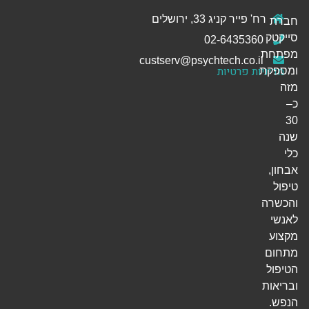
רח' פייר קניג 33, ירושלים
חברת
סייקטק
02-6435360
מפתחת
custserv@psychtech.co.il
מדיניות פרטיות
ומספקת
מזה
כ–
30
שנה
כלי
אבחון,
טיפול
והכשרה
לאנשי
מקצוע
מתחום
הטיפול
ובריאות
הנפש.