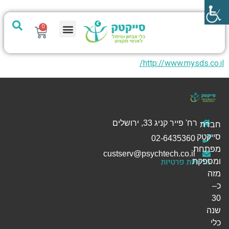
0
מערכת PTech
http://www.mysds.co.il/
רח' פייר קניג 33, ירושלים
חברת
סייקטק
02-6435360
מפתחת
custserv@psychtech.co.il
מדיניות פרטיות
ומספקת
מזה
כ–
30
שנה
כלי