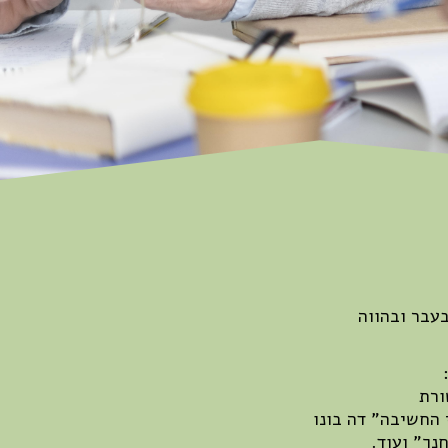
עבר ובהווה
החשיבה" דה בונו
נך" ועוד.