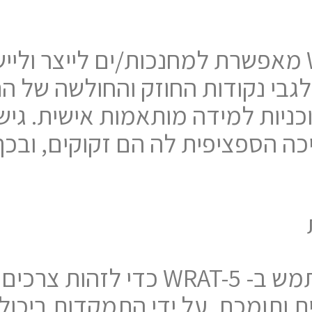
הבנת הנתונים של WRAT-5 מאפשרת למחנכות/ים לי
לגבי נקודות החוזק והחולשה של הת
ניות למידה מותאמות אישית. גיש
ה הספציפית לה הם זקוקים, ובכ
כאשר צוות בית הספר משתמש ב- -5
ת ותומכת. על ידי התמקדות ביכול