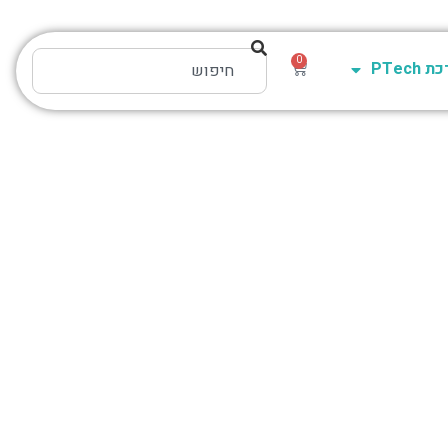
0
PTech