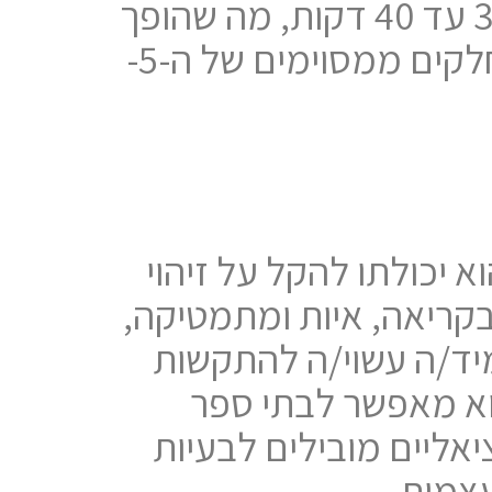
וחשבון. WRAT-5 ניתן להעברה פרטנית; זמן ההעברה הוא כ-30 עד 40 דקות, מה שהופך
אותו למהיר ויעיל יחסית בהשוואה להערכות מקיפות אחרות. חלקים ממסוימים של ה-5-
שימוש ב- WRAT-5 בבתי ספר הוא יכולתו להקל על זיהוי
בקריאה, איות ומתמטיקה,
יד/ה עשוי/ה להתקשות
שהוא מאפשר לבתי ספר
אליים מובילים לבעיות
עצמית.