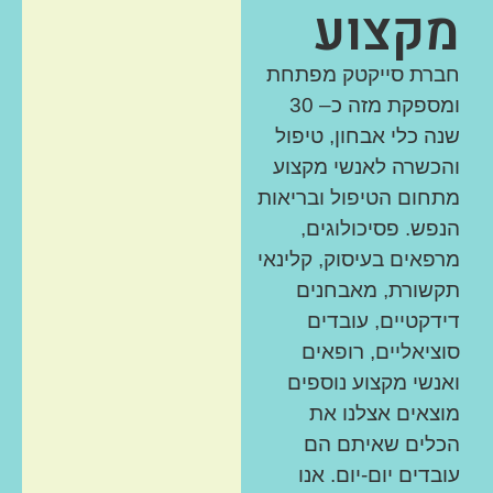
מקצוע
חברת סייקטק מפתחת
ומספקת מזה כ– 30
שנה כלי אבחון, טיפול
והכשרה לאנשי מקצוע
מתחום הטיפול ובריאות
הנפש. פסיכולוגים,
מרפאים בעיסוק, קלינאי
WRAT-5
אבחון
תקשורת, מאבחנים
הישגים
דידקטיים, עובדים
מקיף
סוציאליים, רופאים
בעברית
ואנשי מקצוע נוספים
מוצאים אצלנו את
ערכת האבחון
הכלים שאיתם הם
כוללת מבחנים
קצרים של
עובדים יום-יום. אנו
קריאה,