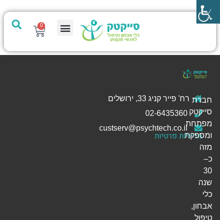
0
מערכת PTech
רח' פייר קניג 33, ירושלים
חברת
סייקטק
02-6435360
מפתחת
custserv@psychtech.co.il
מדיניות פרטיות
ומספקת
מזה
כ–
30
שנה
כלי
אבחון,
טיפול