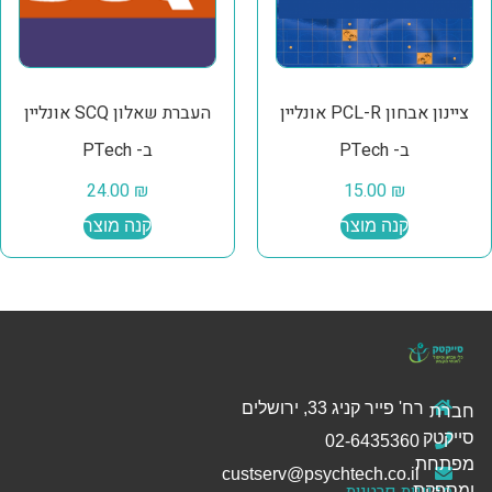
ציינון אבחון PCL-R אונליין
העברת שאלון SCQ אונליין
ב- PTech
ב- PTech
24.00
₪
15.00
₪
קנה מוצר
קנה מוצר
רח' פייר קניג 33, ירושלים
חברת
סייקטק
02-6435360
מפתחת
custserv@psychtech.co.il
מדיניות פרטיות
ומספקת