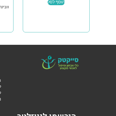
הוסף לסל
וובינר מבוא 
ל
ק
מ