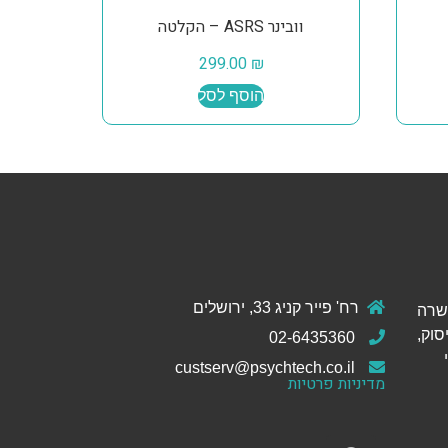
וובינר ASRS – הקלטה
299.00
₪
הוסף לסל
רח' פייר קניג 33, ירושלים
ול והכשרה
סוק,
02-6435360
custserv@psychtech.co.il
מדיניות פרטיות