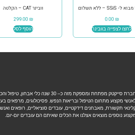
ל- SSiS – ללא תשלום
וובינר CAT – הקלטה
299.00
₪
0.00
₪
לחצו לצפייה בוובינר
הוסף לסל
חברת סייקטק מפתחת ומספקת מזה כ– 30 שנה כלי אבחון, טיפ
אנשי מקצוע מתחום הטיפול ובריאות הנפש. פסיכולוגים, מרפאים בעי
לינאי תקשורת, מאבחנים דידקטיים, עובדים סוציאליים, רופאים ואנשי
קצוע נוספים מוצאים אצלנו את הכלים שאיתם הם עובדים יום-יום.