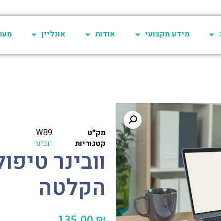
מידע מקצועי
אודות
אונליין
מערכת 
מק״ט
WB9
קטגוריות
וובינר
וובינר טיפו
הקלטה
135.00
₪