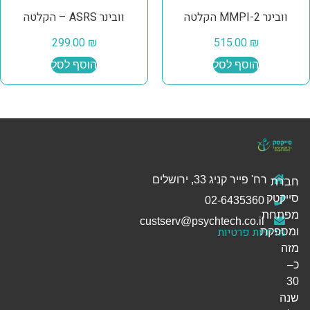
וובינר MMPI-2 הקלטה
וובינר ASRS – הקלטה
299.00
₪
515.00
₪
הוסף לסל
הוסף לסל
רח' פייר קניג 33, ירושלים
חברת
סייקטק
02-6435360
מפתחת
custserv@psychtech.co.il
מדיניות פרטיות
ומספקת
מזה
כ–
30
שנה