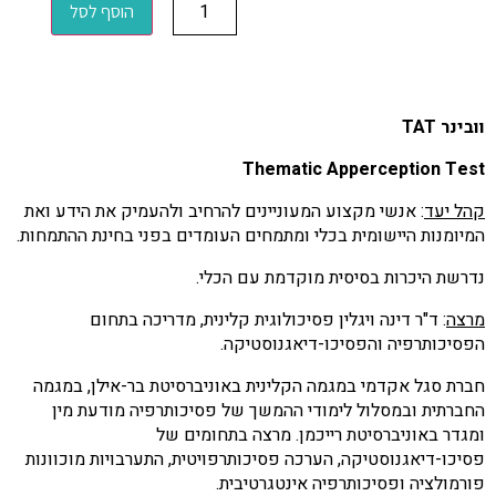
הוסף לסל
וובינר TAT
Thematic Apperception Test
קהל יעד
: אנשי מקצוע המעוניינים להרחיב ולהעמיק את הידע ואת
המיומנות היישומית בכלי ומתמחים העומדים בפני בחינת ההתמחות.
נדרשת היכרות בסיסית מוקדמת עם הכלי.
מרצה
: ד"ר דינה ויגלין פסיכולוגית קלינית, מדריכה בתחום
הפסיכותרפיה והפסיכו-דיאגנוסטיקה.
חברת סגל אקדמי במגמה הקלינית באוניברסיטת בר-אילן, במגמה
החברתית ובמסלול לימודי ההמשך של פסיכותרפיה מודעת מין
ומגדר באוניברסיטת רייכמן. מרצה בתחומים של
פסיכו-דיאגנוסטיקה, הערכה פסיכותרפויטית, התערבויות מוכוונות
פורמולציה ופסיכותרפיה אינטגרטיבית.