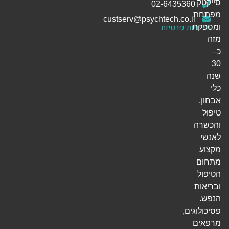
סייקטק
02-6435360
מפתחת
custserv@psychtech.co.il
מדיניות פרטיות
ומספקת
מזה
כ–
30
שנה
כלי
אבחון,
טיפול
והכשרה
לאנשי
מקצוע
מתחום
הטיפול
ובריאות
הנפש.
פסיכולוגים,
מרפאים