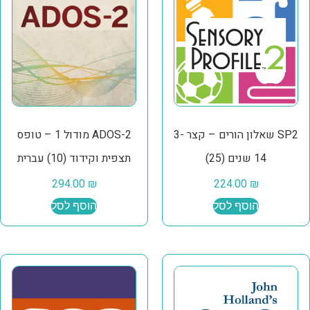
SP2 שאלון הורים – קצר 3-
ADOS-2 מודול 1 – טופס
14 שנים (25)
תצפית וקידוד (10) עברית
294.00
₪
224.00
₪
הוסף לסל
הוסף לסל