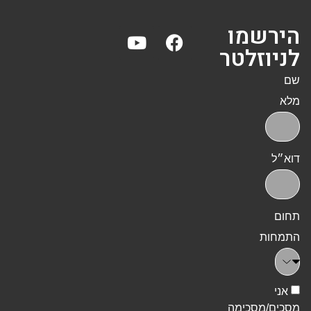
הירשמו
לניוזלטר
שם
מלא
דוא״ל
תחום
התמחות
אני
מסכים/מסכימה