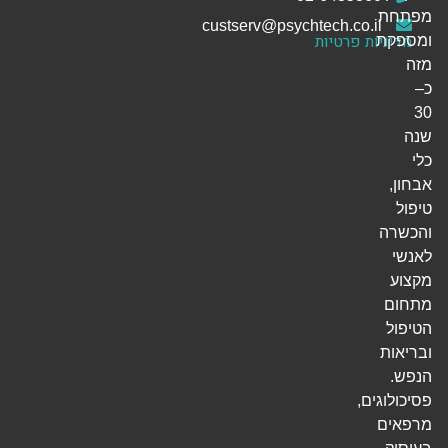
מפתחת
custserv@psychtech.co.il
מדיניות פרטיות
ומספקת
מזה
כ–
30
שנה
כלי
אבחון,
טיפול
והכשרה
לאנשי
מקצוע
מתחום
הטיפול
ובריאות
הנפש.
פסיכולוגים,
מרפאים