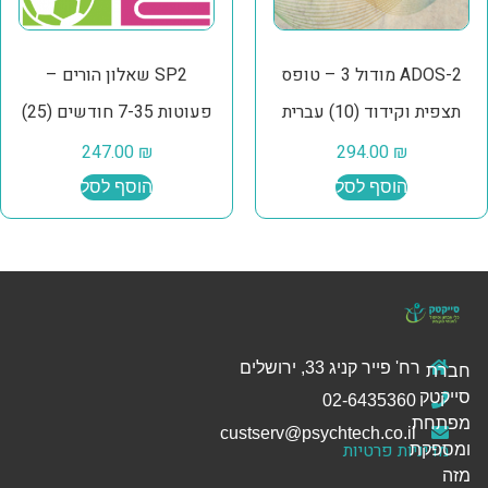
ADOS-2 מודול 3 – טופס
SP2 שאלון הורים –
תצפית וקידוד (10) עברית
פעוטות 7-35 חודשים (25)
247.00
₪
294.00
₪
הוסף לסל
הוסף לסל
רח' פייר קניג 33, ירושלים
חברת
סייקטק
02-6435360
מפתחת
custserv@psychtech.co.il
מדיניות פרטיות
ומספקת
מזה