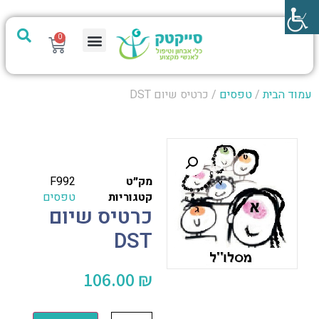
0
מערכת PTech
עמוד הבית
/
טפסים
/ כרטיס שיום DST
מק״ט
F992
קטגוריות
טפסים
כרטיס שיום
DST
106.00
₪