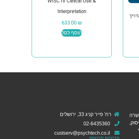
WISC IV Clinical Use &
Interpretation
DSM-5 TR Po (מדריך
633.00
₪
הוסף לסל
רח' פייר קניג 33, ירושלים
ול והכשרה
סוק,
02-6435360
custserv@psychtech.co.il
מדיניות פרטיות