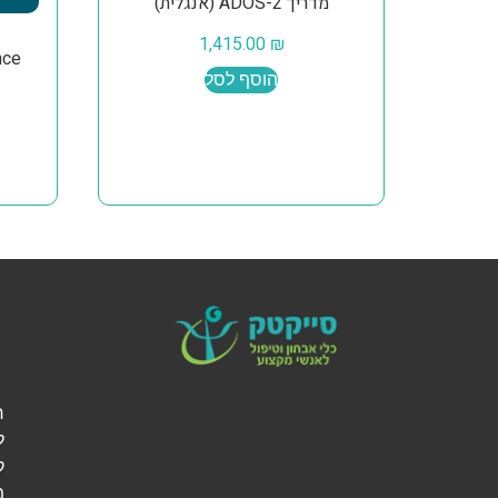
מדריך ADOS-2 (אנגלית)
1,415.00
₪
nce
הוסף לסל
ל
ק
מ