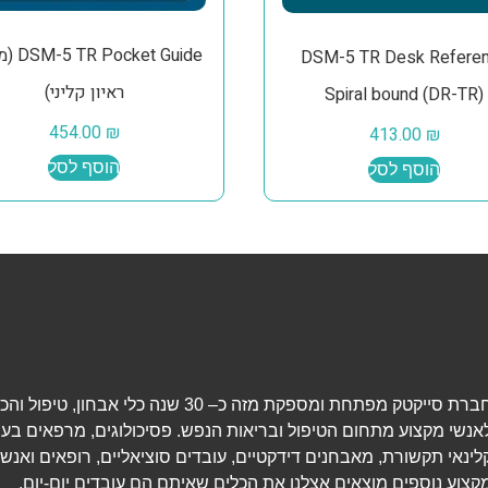
cket Guide
DSM-5 TR Desk Refere
ראיון קליני)
Spiral bound (DR-TR)
454.00
₪
413.00
₪
הוסף לסל
הוסף לסל
חברת סייקטק מפתחת ומספקת מזה כ– 30 שנה כלי אבחון, טיפ
אנשי מקצוע מתחום הטיפול ובריאות הנפש. פסיכולוגים, מרפאים בעי
לינאי תקשורת, מאבחנים דידקטיים, עובדים סוציאליים, רופאים ואנשי
קצוע נוספים מוצאים אצלנו את הכלים שאיתם הם עובדים יום-יום.