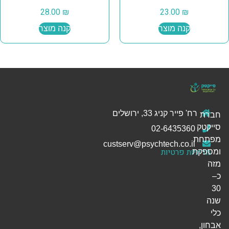
28.00
₪
23.00
₪
קנה מוצר
קנה מוצר
רח' פייר קניג 33, ירושלים
חברת
סייקטק
02-6435360
מפתחת
custserv@psychtech.co.il
מדיניות פרטיות
ומספקת
מזה
כ–
30
שנה
כלי
אבחון,