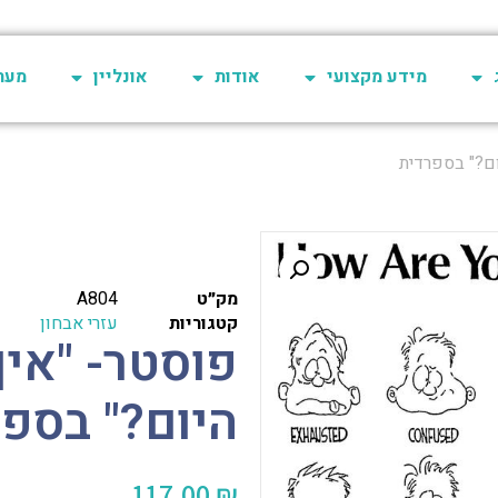
מידע מקצועי
אודות
אונליין
מערכת 
ום?" בספרדית
מק״ט
A804
קטגוריות
עזרי אבחון
פוסטר- "אי
היום?" בספ
117.00
₪