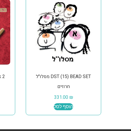
DST (15) BEAD SET מסלו"ל
k 2
חרוזים
331.00
₪
הוסף לסל