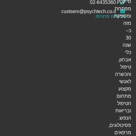
סייקטק
02-6435360
מפתחת
custserv@psychtech.co.il
מדיניות פרטיות
ומספקת
מזה
כ–
30
שנה
כלי
אבחון,
טיפול
והכשרה
לאנשי
מקצוע
מתחום
הטיפול
ובריאות
הנפש.
פסיכולוגים,
מרפאים