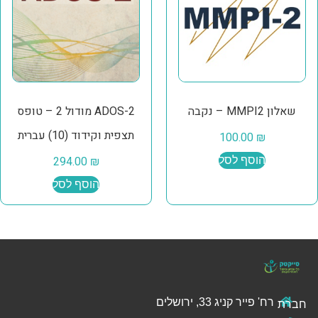
שאלון MMPI2 – נקבה
ADOS-2 מודול 2 – טופס
תצפית וקידוד (10) עברית
100.00
₪
הוסף לסל
₪
294.00
הוסף לסל
רח' פייר קניג 33, ירושלים
חברת