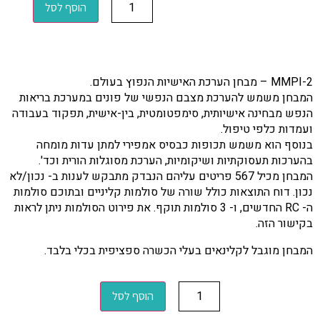
הוסף לסל
MMPI-2 – מבחן הערכת האישיות הנפוץ בעולם.
המבחן משמש להערכת מצבם הנפשי של פונים במערכת בריאות
הנפש מבחינה אישיותית, סימפטומטית, בין-אישית, תפקוד בעבודה
ועמדות כלפי טיפול.
בנוסף הוא משמש תכופות כבסיס אמפירי למתן עדות מומחה
בהערכות תעסוקתיות ושיקומיות, הערכת מסוגלות הורית וכד'.
המבחן מכיל 567 פריטים עליהם הנבדק מתבקש לענות ב- נכון/לא
נכון. דוח התוצאות כולל שורה של סולמות קליניים ובתוכם סולמות
ה- RC החדשים, ו- 3 סולמות תוקף. את פירוט הסולמות ניתן לראות
בקישור הזה.
המבחן מוגבל לקלינאים בעלי הכשרה ספציפית בכלי בלבד.
הוסף לסל