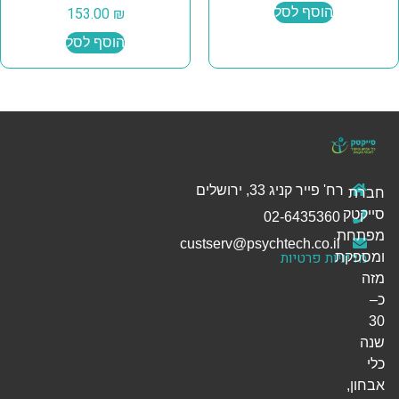
הוסף לסל
₪
153.00
הוסף לסל
רח' פייר קניג 33, ירושלים
חברת
סייקטק
02-6435360
מפתחת
custserv@psychtech.co.il
מדיניות פרטיות
ומספקת
מזה
כ–
30
שנה
כלי
אבחון,