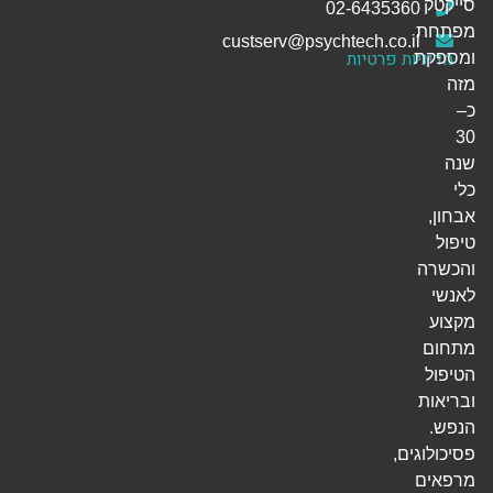
סייקטק
02-6435360
מפתחת
custserv@psychtech.co.il
מדיניות פרטיות
ומספקת
מזה
כ–
30
שנה
כלי
אבחון,
טיפול
והכשרה
לאנשי
מקצוע
מתחום
הטיפול
ובריאות
הנפש.
פסיכולוגים,
מרפאים