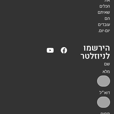
את
הכלים
שאיתם
הם
עובדים
יום-יום.
הירשמו
לניוזלטר
שם
מלא
דוא״ל
תחום