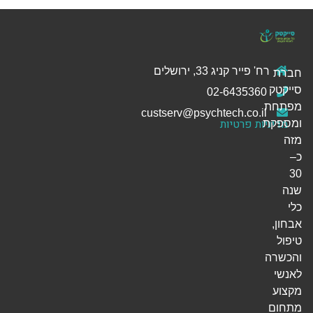
רח' פייר קניג 33, ירושלים
חברת
סייקטק
02-6435360
מפתחת
custserv@psychtech.co.il
מדיניות פרטיות
ומספקת
מזה
כ–
30
שנה
כלי
אבחון,
טיפול
והכשרה
לאנשי
מקצוע
מתחום