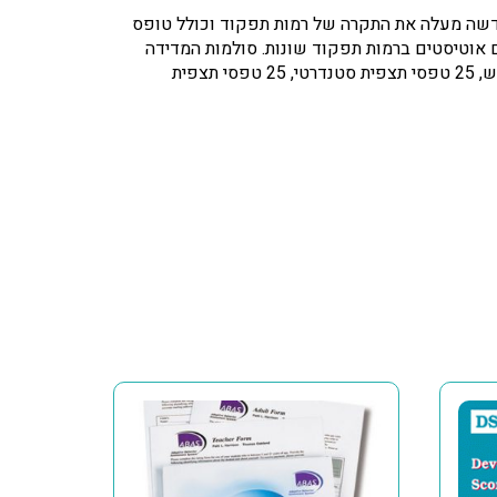
חדשה מעלה את התקרה של רמות תפקוד וכולל טופס
HIGH FUNCTIONING  כולל תסמונת האספרגר. מבוססת על מחקר אמפירי בהשתתפות יותר מ– 1000 ילדים אוטיסטים ברמות תפקוד שונות. סולמות המדידה
מתמקדים בתכונות, יכולות, והתנהגויות המאפיינות את התסמונת. אומדן זמן העברה: מספר דקות. הערכה כוללת: מדריך למשתמש, 25 טפסי תצפית סטנדרטי, 25 טפסי תצפית