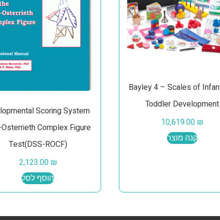
Bayley 4 – Scales of Infan
Toddler Development
lopmental Scoring System
10,619.00
₪
Osterrieth Complex Figure
קנה מוצר
Test(DSS-ROCF)
2,123.00
₪
הוסף לסל