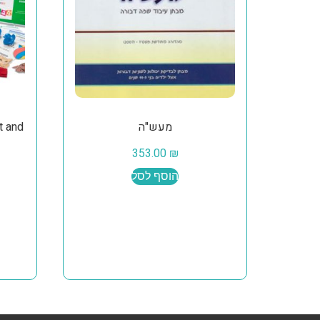
מעש"ה
t and
353.00
₪
הוסף לסל