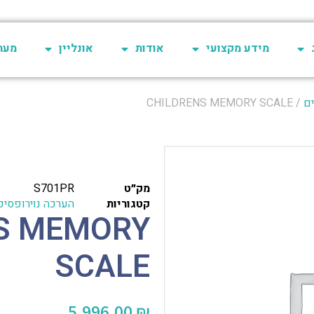
מידע מקצועי
אודות
אונליין
מערכת 
ים
/ CHILDRENS MEMORY SCALE
מק״ט
S701PR
קטגוריות
הערכה נוירופסיכו
S MEMORY
SCALE
5,996.00
₪