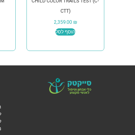
RM
CHILD COLOR TRAILS TEST (C-
CTT)
2,359.00
₪
הוסף לסל
ל
ק
מ