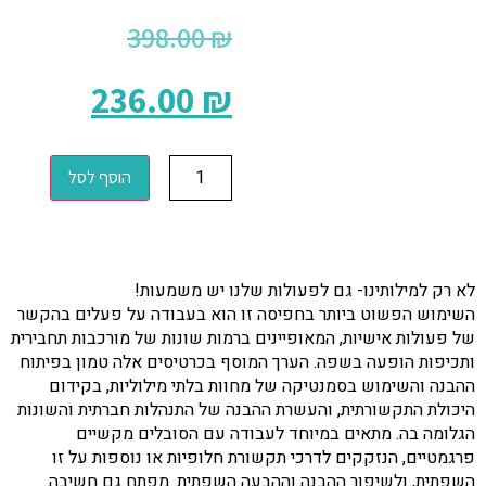
398.00
₪
236.00
₪
הוסף לסל
לא רק למילותינו- גם לפעולות שלנו יש משמעות!
השימוש הפשוט ביותר בחפיסה זו הוא בעבודה על פעלים בהקשר
של פעולות אישיות, המאופיינים ברמות שונות של מורכבות תחבירית
ותכיפות הופעה בשפה. הערך המוסף בכרטיסים אלה טמון בפיתוח
ההבנה והשימוש בסמנטיקה של מחוות בלתי מילוליות, בקידום
היכולת התקשורתית, והעשרת ההבנה של התנהלות חברתית והשונות
הגלומה בה. מתאים במיוחד לעבודה עם הסובלים מקשיים
פרגמטיים, הנזקקים לדרכי תקשורת חלופיות או נוספות על זו
השפתית, ולשיפור ההבנה וההבעה השפתית. מפתח גם חשיבה