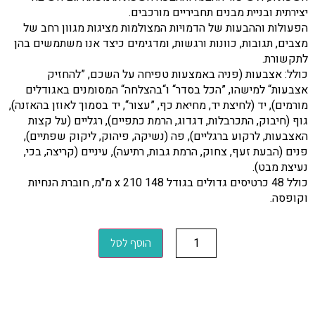
יצירתית ובניית מבנים תחביריים מורכבים.
הפעולות וההבעות של הדמויות המצולמות מציגות מגוון רחב של
מצבים, תגובות, כוונות ורגשות, ומדגימים כיצד אנו משתמשים בהן
לתקשורת.
כולל: אצבעות (פניה באמצעות טפיחה על השכם, ”להחזיק
אצבעות“ למישהו, ”הכל בסדר“ ו“בהצלחה“ המסומנים באגודלים
מורמים), יד (לחיצת יד, מחיאת כף, ”עצור“, יד בסמוך לאוזן בהאזנה),
גוף (חיבוק, התכרבלות, דגדוג, הרמת כתפיים), רגליים (על קצות
האצבעות, לרקוע ברגליים), פה (נשיקה, פיהוק, ליקוק שפתיים),
פנים (הבעת זעף, צחוק, הרמת גבות, רתיעה), עיניים (קריצה, בכי,
נעיצת מבט).
כולל 48 כרטיסים גדולים בגודל 148 x 210 מ"מ, חוברת הנחיות
וקופסה.
הוסף לסל