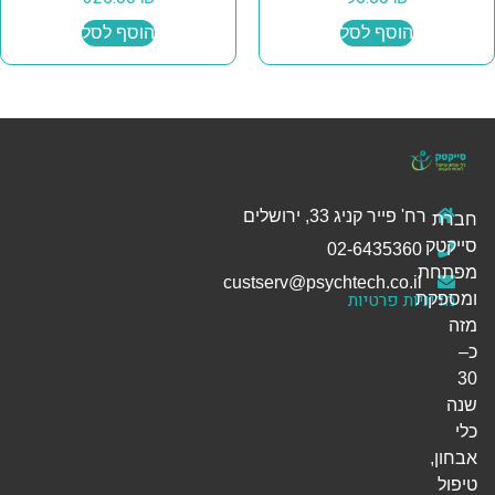
הוסף לסל
הוסף לסל
רח' פייר קניג 33, ירושלים
חברת
סייקטק
02-6435360
מפתחת
custserv@psychtech.co.il
מדיניות פרטיות
ומספקת
מזה
כ–
30
שנה
כלי
אבחון,
טיפול