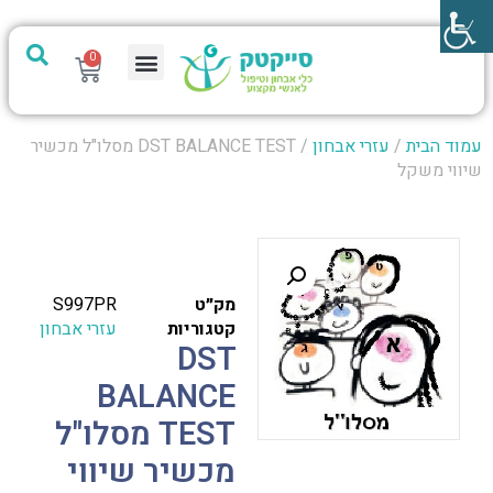
0
מערכת PTech
עמוד הבית
/
עזרי אבחון
/ DST BALANCE TEST מסלו"ל מכשיר
שיווי משקל
מק״ט
S997PR
קטגוריות
עזרי אבחון
DST
BALANCE
TEST מסלו"ל
מכשיר שיווי