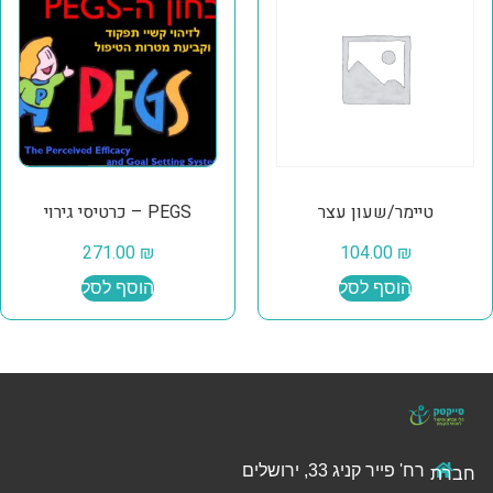
טיימר/שעון עצר
PEGS – כרטיסי גירוי
271.00
₪
104.00
₪
הוסף לסל
הוסף לסל
רח' פייר קניג 33, ירושלים
חברת