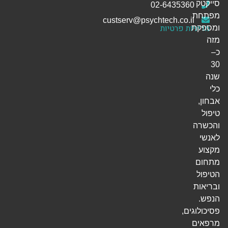
סייקטק
02-6435360
מפתחת
custserv@psychtech.co.il
מדיניות פרטיות
ומספקת
מזה
כ–
30
שנה
כלי
אבחון,
טיפול
והכשרה
לאנשי
מקצוע
מתחום
הטיפול
ובריאות
הנפש.
פסיכולוגים,
מרפאים