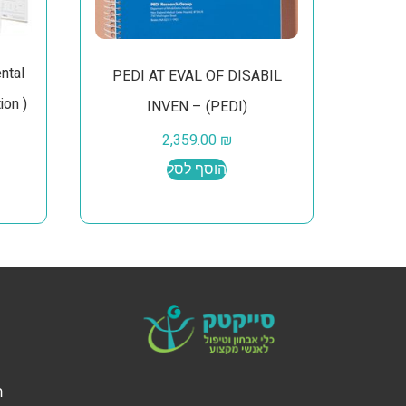
ntal
PEDI AT EVAL OF DISABIL
on )
INVEN – (PEDI)
2,359.00
₪
הוסף לסל