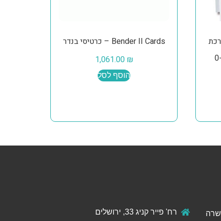
להערכת
Bender II Cards – כרטיסי בנדר
1,061.00
₪
הוסף לסל
רח' פייר קניג 33, ירושלים
ול והכשרה