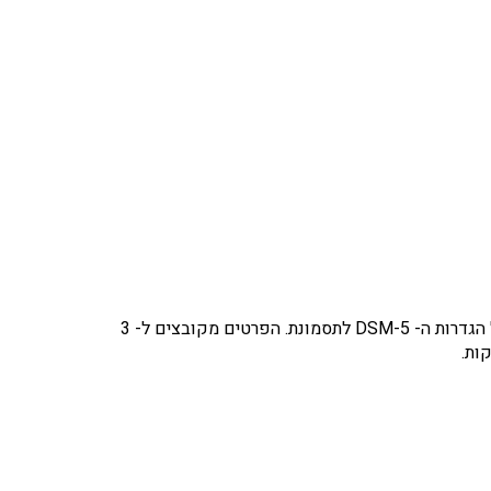
שאלון הערכה לזיהוי והגדרת חומרה של אוטיזם, לגילאי 3-22. עכשיו במהדורה חדשה הכוללת: פריטים וסולמות המבוססים על הגדרות ה- 5-DSM לתסמונת. הפרטים מקובצים ל- 3