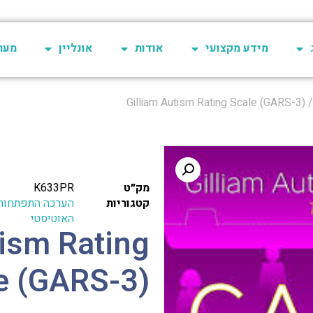
מידע מקצועי
אודות
אונליין
מערכת 
/ Gilliam Autism Rating Sca
מק״ט
K633PR
קטגוריות
הערכה התפתחות
האוטיסטי
tism Rating
e (GARS-3)