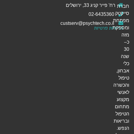
רח' פייר קניג 33, ירושלים
חברת
סייקטק
02-6435360
מפתחת
custserv@psychtech.co.il
מדיניות פרטיות
ומספקת
מזה
כ–
30
שנה
כלי
אבחון,
טיפול
והכשרה
לאנשי
מקצוע
מתחום
הטיפול
ובריאות
הנפש.