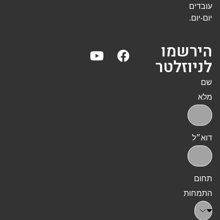
עובדים
יום-יום.
הירשמו
לניוזלטר
שם
מלא
דוא״ל
תחום
התמחות