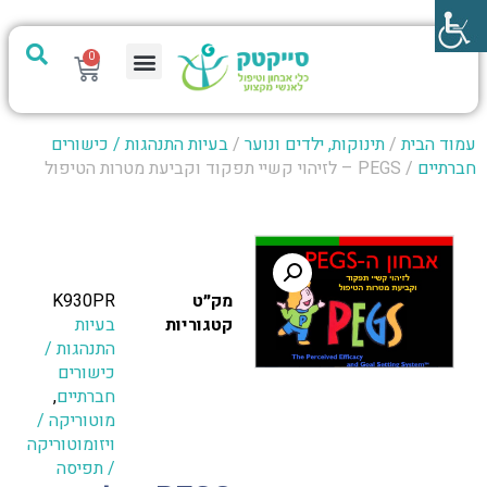
0
מערכת PTech
עמוד הבית
/
תינוקות, ילדים ונוער
/
בעיות התנהגות / כישורים
חברתיים
/ PEGS – לזיהוי קשיי תפקוד וקביעת מטרות הטיפול
מק״ט
K930PR
קטגוריות
בעיות
התנהגות /
כישורים
חברתיים
,
מוטוריקה /
ויזומוטוריקה
/ תפיסה