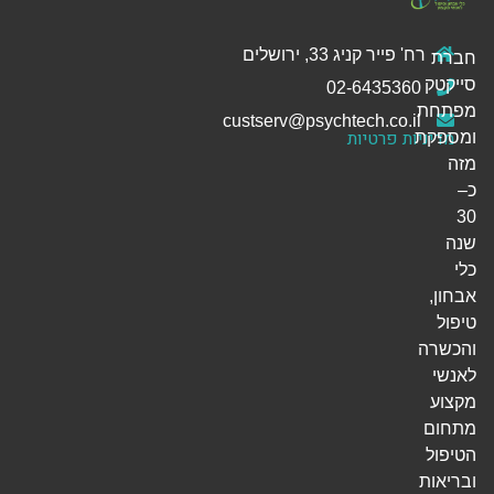
רח' פייר קניג 33, ירושלים
חברת
סייקטק
02-6435360
מפתחת
custserv@psychtech.co.il
מדיניות פרטיות
ומספקת
מזה
כ–
30
שנה
כלי
אבחון,
טיפול
והכשרה
לאנשי
מקצוע
מתחום
הטיפול
ובריאות