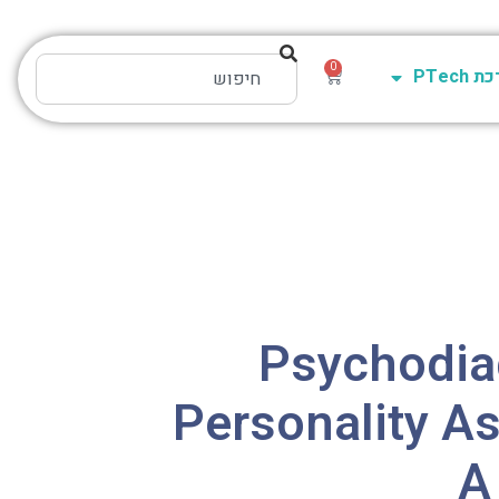
0
PTech
Psychodia
Personality A
A