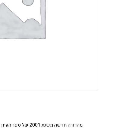
מהדורה חדשה משנת 2001 של ספר העיון הפופולרי. כולל השערות אישיותיות המתאימות לממצאים המתקבלים במבחני ווכסלר השונים, בנדר, רורשך וציורים.