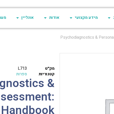
מידע מקצועי
אודות
אונליין
מערכת 
מק״ט
L713
קטגוריות
ספרות
gnostics &
ssessment:
 Handbook