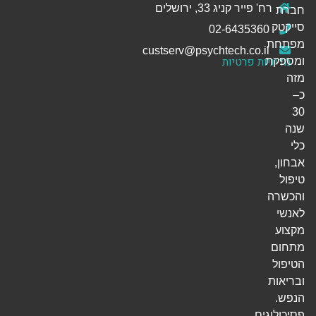
רח' פייר קניג 33, ירושלים
חברת
סייקטק
02-6435360
מפתחת
custserv@psychtech.co.il
מדיניות פרטיות
ומספקת
מזה
כ–
30
שנה
כלי
אבחון,
טיפול
והכשרה
לאנשי
מקצוע
מתחום
הטיפול
ובריאות
הנפש.
פסיכולוגים,