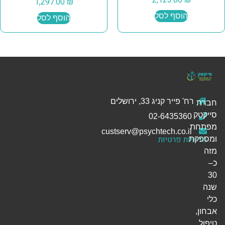
1,297.00
₪
הוסף לסל
הוסף לסל
רח' פייר קניג 33, ירושלים
חברת
סייקטק
02-6435360
מפתחת
custserv@psychtech.co.il
מדיניות פרטיות
ומספקת
מזה
כ–
30
שנה
כלי
אבחון,
טיפול