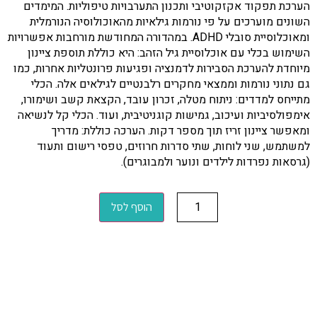
הערכת תפקוד אקזקוטיבי ותכנון התערבויות טיפוליות. המימדים
השונים מוערכים על פי נורמות גילאיות מהאוכולוסיה הנורמלית
ומאוכלוסיית סובלי ADHD. במהדורה המחודשת מורחבות אפשרויות
השימוש בכלי עם אוכלוסיית גיל הזהב: היא כוללת תוספת ציינון
מיוחדת להערכת הסבירות לדמנציה ופגיעות פרונטליות אחרות, כמו
גם נתוני נורמות וממצאי מחקרים רלבנטיים לגילאים אלה. הכלי
מתייחס למדדים: ניתוח מטלה, זכרון עובד, הקצאת קשב ושימורו,
אימפולסיביות ועיכוב, גמישות קוגניטיבית, ועוד. הכלי קל לנשיאה
ומאפשר ציינון זריז תוך מספר דקות. הערכה כוללת: מדריך
למשתמש, שני לוחות, שתי סדרות חרוזים, טפסי רישום ותעוד
(גרסאות נפרדות לילדים ונוער ולמבוגרים).
הוסף לסל