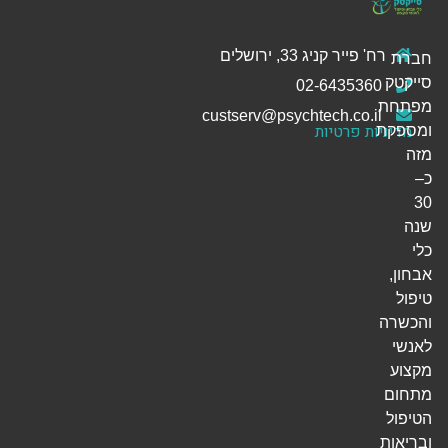
רח' פייר קניג 33, ירושלים
חברת
סייקטק
02-6435360
מפתחת
custserv@psychtech.co.il
מדיניות פרטיות
ומספקת
מזה
כ–
30
שנה
כלי
אבחון,
טיפול
והכשרה
לאנשי
מקצוע
מתחום
הטיפול
ובריאות