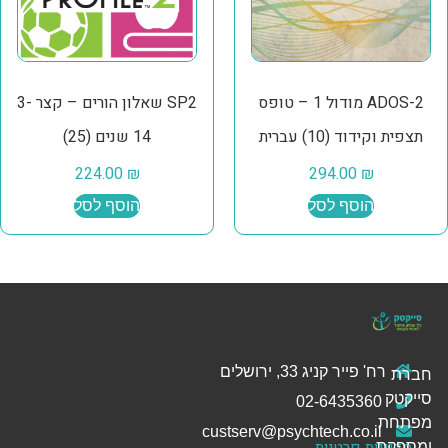
ADOS-2 מודול 1 – טופס
SP2 שאלון הורים – קצר 3-
תצפית וקידוד (10) עברית
14 שנים (25)
224.00
₪
294.00
₪
הוסף לסל
הוסף לסל
רח' פייר קניג 33, ירושלים
חברת
סייקטק
02-6435360
מפתחת
custserv@psychtech.co.il
מדיניות פרטיות
ומספקת