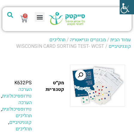
0
מערכת PTech
עמוד הבית
/
מבוגרים וגריאטריה
/
תהליכים
קוגניטיביים
/ WISCONSIN CARD SORTING TEST- WCST
מק״ט
K632PS
קטגוריות
הערכה
נוירופסיכולוגית
,
הערכה
נוירופסיכולוגית
,
תהליכים
קוגניטיביים
,
תהליכים