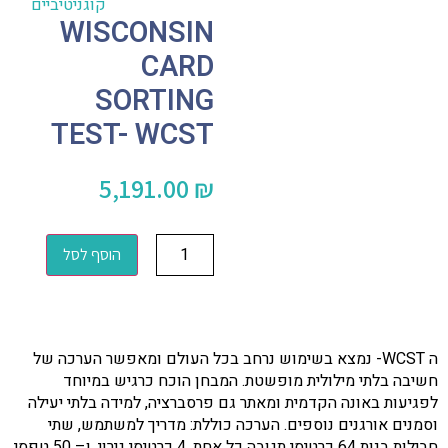
קוגניטיביים
WISCONSIN
CARD
SORTING
TEST- WCST
5,191.00
₪
הוסף לסל
ה WCST- נמצא בשימוש נרחב בכל העולם ומאפשר הערכה של
חשיבה בלתי מילולית מופשטת. המבחן הוכח כרגיש במיוחד
לפגיעות באונה הקדמית ומאתר גם פרסברציה, למידה בלתי יעילה
וסמנים אורגנים נוספים. הערכה כוללת: מדריך למשתמש, שתי
חבילות בנות 64 כרטיסי תגובה כל אחת, 4 כרטיסי גירוי, ו– 50 טפסי