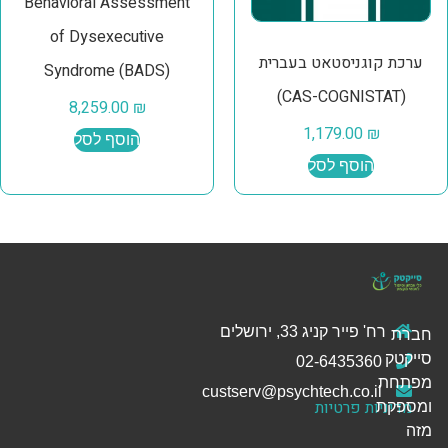
Behavioral Assessment
of Dysexecutive
ערכת קוגניסטאט בעברית
Syndrome (BADS)
(CAS-COGNISTAT)
8,259.00
₪
1,179.00
₪
הוסף לסל
הוסף לסל
רח' פייר קניג 33, ירושלים
חברת
סייקטק
02-6435360
מפתחת
custserv@psychtech.co.il
מדיניות פרטיות
ומספקת
מזה