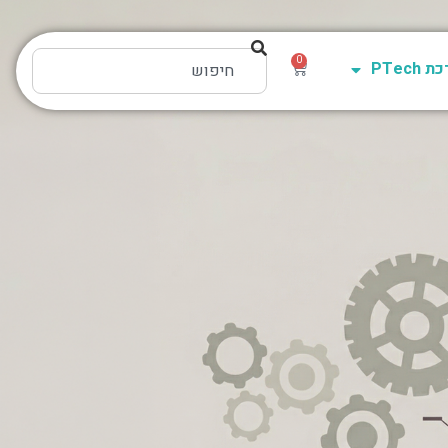
0
PTech