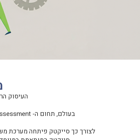
מע
העיסוק הרב
בעולם, תחום ה- Online Behavioral Assessment כבר תופס תאוצה והוא מאפשר מחקר נוח, יעיל ומדויק יותר.