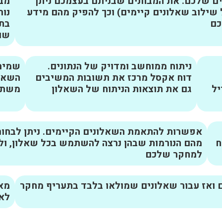
 שלכם. את המבחנים שבניתם בעצמכם ניתן
מבח
ילוב שאלונים קיימים) וכך להפיק מהם מידע
נור
כם
בתח
שו
ניתוח ממוחשב ומדויק של הנתונים.
שמירה
דוח אקסל מרכז את תשובות המשיבים
השאלו
יל
גם את תוצאות הניתוח של השאלון
משתמ
אפשרות להתאמת השאלונים הקיימים. ניתן לבחור 
ח
מהם הנורמות שבהן נרצה להשתמש בכל שאלון, ול
למחקר שלכם
 ואז עבור שאלונים שמולאו בלבד בתעריף מחקר
לא